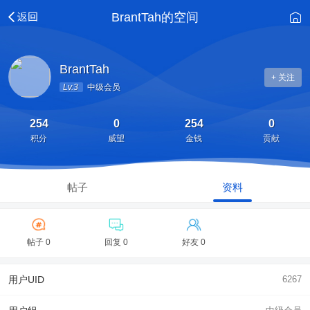
BrantTah的空间
BrantTah
+ 关注
Lv.3
中级会员
254
0
254
0
积分
威望
金钱
贡献
帖子
资料
帖子 0
回复 0
好友 0
用户UID
6267