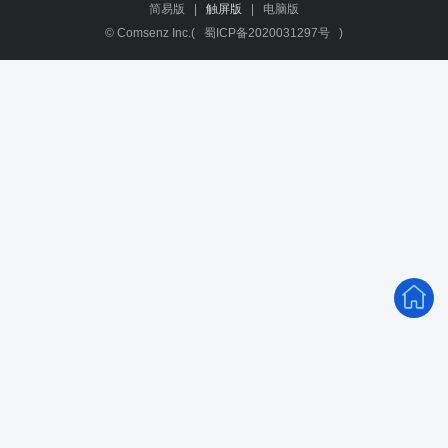
简易版
|
触屏版
|
电脑版
© Comsenz Inc.(
蜀ICP备2020031297号
)