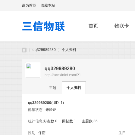
设为首页
收藏本站
首页
物联卡
qq329989280
个人资料
qq329989280
http://sanxiniot.com/?1
随
›
›
主题
个人资料
qq329989280
(UID: 1)
邮箱状态
未验证
统计信息
好友数 0
|
回帖数 1
|
主题数 36
性别
保密
生日
-